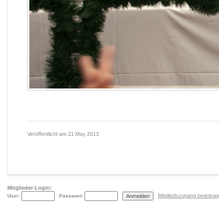
Veröffentlicht am
21.May 2013
Mitglieder-Login:
Mitgliedszugang beantra
User:
Passwort: