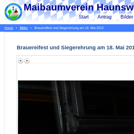
Maibaumverein Haunswi
Start
Antrag
Bilder
Home
•
Bilder
•
Brauereifest und Siegerehrung am 18. Mai 2013
Brauereifest und Siegerehrung am 18. Mai 20