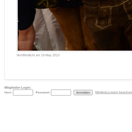
Veröffentlicht am
19.May 2013
Mitglieder-Login:
Mitgliedszugang beantra
User:
Passwort: